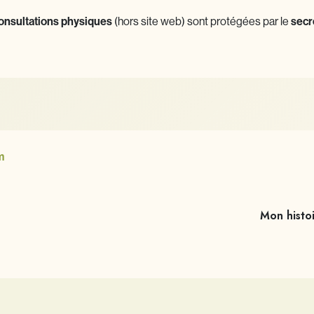
onsultations physiques
(hors site web) sont protégées par le
secr
m
Mon histo